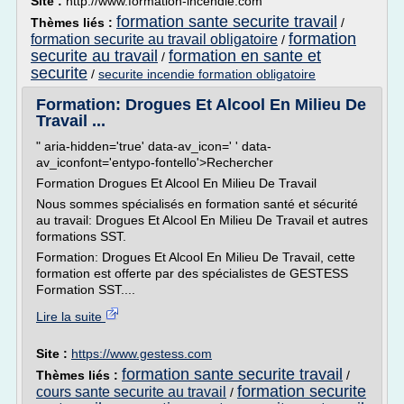
Site :
http://www.formation-incendie.com
formation sante securite travail
Thèmes liés :
/
formation
formation securite au travail obligatoire
/
securite au travail
formation en sante et
/
securite
/
securite incendie formation obligatoire
Formation: Drogues Et Alcool En Milieu De
Travail ...
" aria-hidden='true' data-av_icon=' ' data-
av_iconfont='entypo-fontello'>Rechercher
Formation Drogues Et Alcool En Milieu De Travail
Nous sommes spécialisés en formation santé et sécurité
au travail: Drogues Et Alcool En Milieu De Travail et autres
formations SST.
Formation: Drogues Et Alcool En Milieu De Travail, cette
formation est offerte par des spécialistes de GESTESS
Formation SST....
Lire la suite
Site :
https://www.gestess.com
formation sante securite travail
Thèmes liés :
/
formation securite
cours sante securite au travail
/