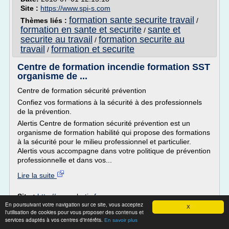
Site :
https://www.spi-s.com
formation sante securite travail
Thèmes liés :
/
formation en sante et securite
sante et
/
securite au travail
formation securite au
/
travail
formation et securite
/
Centre de formation incendie formation SST
organisme de ...
Centre de formation sécurité prévention
Confiez vos formations à la sécurité à des professionnels
de la prévention.
Alertis Centre de formation sécurité prévention est un
organisme de formation habilité qui propose des formations
à la sécurité pour le milieu professionnel et particulier.
Alertis vous accompagne dans votre politique de prévention
professionnelle et dans vos...
Lire la suite
Site :
http://www.alertis.fr
En poursuivant votre navigation sur ce site, vous acceptez
Thèmes liés :
centre de formation agent de prevention et
X
l'utilisation de cookies pour vous proposer des contenus et
formation
de securite
/
centre formation securite incendie
/
services adaptés à vos centres d'intérêts.
En savoir plus
centre de
professionnelle securite incendie
/