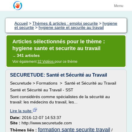
Menu
Accueil
>
Thèmes & articles : emploi securite
>
hygiene
et securite
>
hygiene sante et securite au travail
Articles sélectionnés pour le thème :
hygiene sante et securite au travail
341 articles
→
Voir également
32 Vidéos
pour ce thème
SECURETUDE: Santé et Sécurité au Travail
Securetude > Formations > Santé et Sécurité au Travail
Santé et Sécurité au Travail - SST
Sont considérés comme spécialistes de la sécurité au
travail: les médecins du travail, les...
Lire la suite
Date:
2016-12-07 14:53:37
Site :
http://www.securetude.com
formation sante securite travail
Thèmes liés :
/