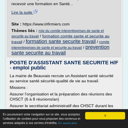
recevoir une formation en Santé...
Lire la suite
Site :
https://www.infirmiers.com
Thèmes liés :
role du comite interentreprises de sante et
/
formation comite sante et securite au
securite au travail
formation sante securite travail
travail
/
/
comite
prevention
/
interentreprises de sante et securite au travail
sante securite au travail
POSTE D'ASSISTANT SANTE SECURITE H/F
- emploi public
La mairie de Beauvais recrute un Assistant santé sécurité
au service santé sécurité-qualité de vie au travail.
Missions :
Assurer l'organisation et la préparation des réunions des
CHSCT (6 à 8 réunions/an)
Assurer le secrétariat administratif des CHSCT durant les
séances
En poursuivant votre navigation sur ce site, vous acceptez
X
Assister, le cas échéant avec voix consultative, aux
l'utilisation de cookies pour vous proposer des contenus et
réunions du CHSCT
services adaptés à vos centres d'intérêts.
En savoir plus