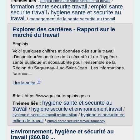
Thèmes liés :
/
emploi formateur sante securite au travail
formation sante securite travail
emploi sante
/
securite travail
hygiene sante et securite au
/
travail
/
management de la sante securite au travail
Explorer des carrières - Rapport sur le
marché du travail
Emplois
Voici quelques chiffres et données clés sur le travail
d'inspecteur/inspectrice de la sécurité et de l'hygiène -
santé publique et écosalubrité pour l'ensemble de la
Région du Saguenay--Lac-Saint-Jean . Les informations
fournies...
Lire la suite
Site :
https://www.guichetemplois.gc.ca
hygiene sante et securite au
Thèmes liés :
travail
hygiene securite et environnement travail
/
/
/
hygiene et securite en
hygiene et securite travail restauration
milieu de travail
/
emploi sante securite travail saguenay
Environnement, hygiène et sécurité au
travail (260.B0 ...