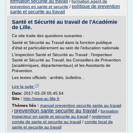
formation securite au travail
/
formation agent de
politique de prevention
prevention en sante et securite
/
sante et securite au travail
Santé et Sécurité au travail de l'Académie
de Lille.
Ce site traite des questions suivantes :
Santé et Sécurité au Travail dans la fonction publique
d'état et particulièrement au sein de l'éducation nationale.
L'inspection Santé et Sécurité au Travail : l'inspecteur
Santé et Sécurité au Travail, les Conseillers de Prévention
(académiques, départementaux) et les Assistants de
Prévention.
Les textes officiels : arrêtés, bulletins...
Lire la suite
Date:
2017-03-28 05:45:54
Site :
http://www.ac-lille.fr
Thèmes liés :
manuel prevention securite sante au travail
prevention sante securite au travail
/
/
formation
inspecteur en sante et securite au travail
/
reglement
comite de sante et securite au travail
/
comite local de
sante et securite au travail