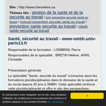
Site :
http://www.cheneliere.ca
gestion de la sante et de la
Thèmes liés :
securite au travail
/
livre prevention securite sante au
/
manuel prevention securite sante au travail
/
travail
prevention sante securite au travail
cours
/
sante securite au travail
Santé, sécurité au travail - www-smbh.univ-
paris13.fr
Responsable de la formation : LOMBRAIL Pierre
Responsables de la spécialité : BRETIN Hélène, AVRIL
Christelle
Présentation générale
La spécialité "Santé, sécurité du travail" s'enracine dans les
formations pluridisciplinaires dans le domaine de la santé et
du social depuis 20 ans à SMBH. Cette spécialité renforce
cette pluridisciplinarité et offre in situ des perspectives...
En poursuivant votre navigation sur ce site, vous acceptez
Lire la suite
X
l'utilisation de cookies pour vous proposer des contenus et
Date:
2017-04-23 02:52:50
services adaptés à vos centres d'intérêts.
En savoir plus
Site :
http://www-smbh.univ-paris13.fr