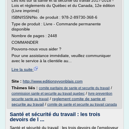
Les lois sur la santé et la sécurité du travail 2017-2018 -
Lois et règlements du Québec et du Canada, 12e édition
(Livre imprimé)
ISBN/ISSN/No. de produit : 978-2-89730-368-6
Type de produit : Livre - Commande permanente
disponible
Nombre de pages : 2448
COMMANDER
Pouvons-nous vous aider ?
Pour une assistance immédiate, veuillez communiquer
avec le service à la clientèle au...
Lire la suite
Site :
http://www.editionsyvonblais.com
Thèmes liés :
/
comite paritaire de sante et securite du travail
/
commission sante et securite au travail quebec
livre prevention
/
reglement comite de sante et
securite sante au travail
securite au travail
/
comite de sante et securite au travail canada
Santé et sécurité du travail : les trois
devoirs de l ...
Santé et sécurité du travail : les trois devoirs de l'employeur