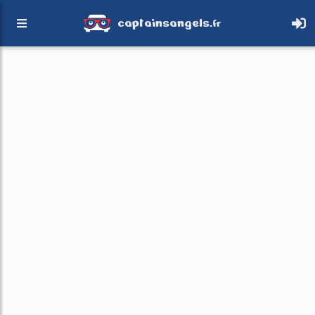
captainsangels.
fr