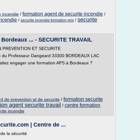
formation agent de securite incendie
e incendie
/
/
securite
incendie
/
/
securite incendie formation prix
 Bordeaux ... - SECURITE TRAVAIL
N PREVENTION ET SECURITE
rue du Professeur Dangeard 33300 BORDEAUX LAC
aitez engager une formation APS à Bordeaux ?
formation securite
t de prevention et de securite
/
ion agent securite travail
centre formation
/
rite incendie
urite.com | Centre de ...
de la sécurité