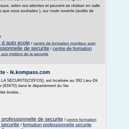
sure, selon vos attentes et peuvent se réaliser en salle
es que vous souhaitez ), sur route ouverte (audits de
m
 d auto ecole
/
centre de formation moniteur auto
ssionnelle de securite
centre de formation
/
 aux metiers de la securite
ite - lk.kompass.com
 SECURITE(CEFOS), est localisée au 392 Lieu-Dit
e (83470) dans le département du Var.
té limitée...
 professionnelle de securite
/
centre formation
 securite
formation professionnelle securite
/