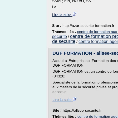
SSIAP, EPI, HO BO, SST.
La...
Lire la suite
Site :
http://azur-securite-formation.fr
Thèmes liés :
centre de formation aux 
centre de formation pr
securite
/
de securite
centre formation agen
/
DGF FORMATION - allsee-secu
Accueil » Entreprises » Formation des 
DGF FORMATION
DGF FORMATION est un centre de format
(94320).
Spécialiste de la formation professionn
aux métiers de la sécurité privée et pro
dessous...
Lire la suite
Site :
https://allsee-securite.fr
Thèmes liés :
centre de formation agen