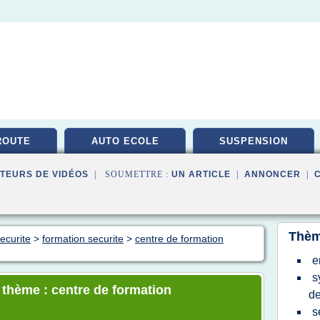
ROUTE
AUTO ECOLE
SUSPENSION
TEURS DE VIDÉOS
| SOUMETTRE :
UN ARTICLE
|
ANNONCER
|
Thèm
ecurite
>
formation securite
>
centre de formation
e
s
e thème : centre de formation
de
s