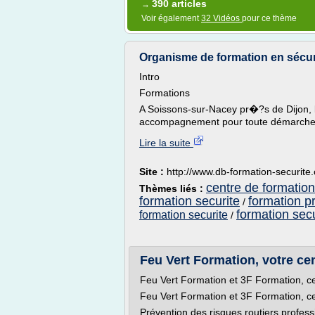
390 articles
→
Voir également
32 Vidéos
pour ce thème
Organisme de formation en sécuri
Intro
Formations
A Soissons-sur-Nacey pr�?s de Dijon, 
accompagnement pour toute démarche 
Lire la suite
Site :
http://www.db-formation-securite
centre de formation
Thèmes liés :
formation securite
formation pr
/
formation secu
formation securite
/
Feu Vert Formation, votre cent
Feu Vert Formation et 3F Formation, 
Feu Vert Formation et 3F Formation, 
Prévention des risques routiers profes