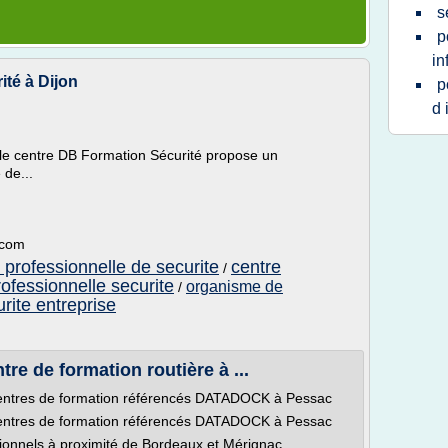
s
p
in
té à Dijon
p
d 
le centre DB Formation Sécurité propose un
de...
.com
 professionnelle de securite
centre
/
ofessionnelle securite
organisme de
/
rite entreprise
re de formation routière à ...
centres de formation référencés DATADOCK à Pessac
centres de formation référencés DATADOCK à Pessac
sionnels à proximité de Bordeaux et Mérignac