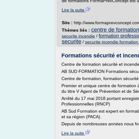
de formations FormaPrevConcept est un 
Lire la suite
Site :
http://www.formaprevconcept.co
centre de formation
Thèmes liés :
formation professi
securite incendie
/
securite
/
securite incendie formation
Formations sécurité et incen
Centre de formation sécurité et incendi
AB SUD FORMATION Formations sécurit
Centre de formation, formation sécurité
Premier et unique centre de formation
du titre V Agent de Prévention et de Sé
Arrêté du 17 mai 2018 portant enregistr
Professionnelles (RNCP)
AB Sud Formation est expert en formati
et sa région (PACA).
Depuis de nombreuses années nous fo
Lire la suite