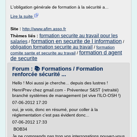
L'obligation générale de formation à la sécurité a...
Lire la suite
Site :
http://www.afim.asso.fr
formation securite au travail pour les
Thèmes liés :
formation en securite de l information
salaries
/
/
obligation formation securite au travail
/
formation
formation d agent
comite sante et securite au travail
/
de securite
Forum : 📚 Formations / Formation
renforcée sécurité ...
Hello ! Moi aussi je cherche... depuis des lustres !
HenriPrev chez gmail.com - Préventeur S&ST (retraité)
branché systèmes de management (et vive l'ILO-OSH !)
07-06-2012 17:20
oui, je vois, donc en résumé, pour coller à la
réglementation c'est pas évident donc...
07-06-2012 17:33
BOB34
Je ne comprends pas trop vos interrogations pouvez-vous