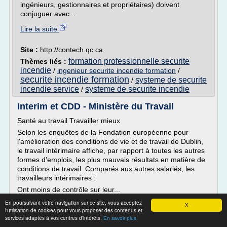
ingénieurs, gestionnaires et propriétaires) doivent
conjuguer avec...
Lire la suite
Site :
http://contech.qc.ca
formation professionnelle securite
Thèmes liés :
incendie
/
ingenieur securite incendie formation
/
securite incendie formation
systeme de securite
/
incendie service
systeme de securite incendie
/
Interim et CDD - Ministère du Travail
Santé au travail Travailler mieux
Selon les enquêtes de la Fondation européenne pour
l'amélioration des conditions de vie et de travail de Dublin,
le travail intérimaire affiche, par rapport à toutes les autres
formes d'emplois, les plus mauvais résultats en matière de
conditions de travail. Comparés aux autres salariés, les
travailleurs intérimaires :
Ont moins de contrôle sur leur...
En poursuivant votre navigation sur ce site, vous acceptez
Lire la suite
X
l'utilisation de cookies pour vous proposer des contenus et
services adaptés à vos centres d'intérêts.
En savoir plus
Site :
http://travail-emploi.gouv.fr