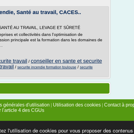
endie, Santé au travail, CACES..
SANTÉ AU TRAVAIL, LEVAGE ET SÛRETÉ
prises et collectivités dans l'optimisation de
ission principale est la formation dans les domaines de
..
rite travail
conseiller en sante et securite
/
travail
/
/
securite incendie formation toulouse
securite
 générales d'utilisation
|
Utilisation des cookies
|
Contact à pro
r l'article 4 des CGUs
tez l'utilisation de cookies pour vous proposer des contenu