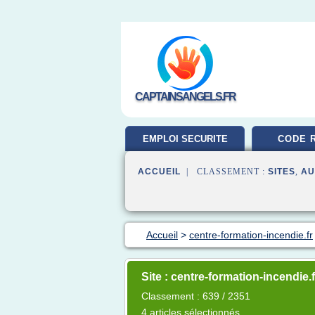
CAPTAINSANGELS.FR
EMPLOI SECURITE
CODE 
ACCUEIL
| CLASSEMENT :
SITES
,
AU
Accueil
>
centre-formation-incendie.fr
Site : centre-formation-incendie.f
Classement : 639 / 2351
4 articles sélectionnés