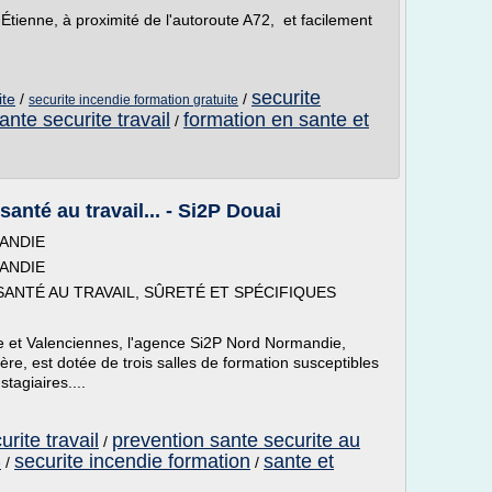
ienne, à proximité de l'autoroute A72, et facilement
securite
ite
/
/
securite incendie formation gratuite
ante securite travail
formation en sante et
/
anté au travail... - Si2P Douai
MANDIE
MANDIE
ANTÉ AU TRAVAIL, SÛRETÉ ET SPÉCIFIQUES
lle et Valenciennes, l'agence Si2P Nord Normandie,
ère, est dotée de trois salles de formation susceptibles
stagiaires....
rite travail
prevention sante securite au
/
securite incendie formation
sante et
/
/
e