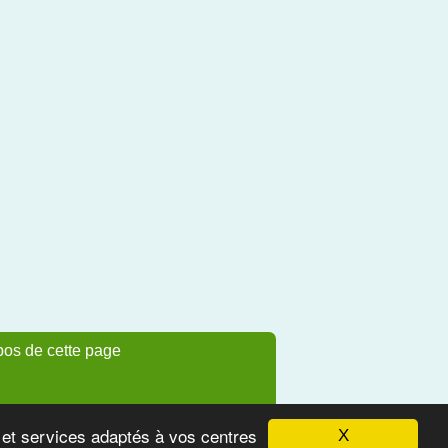
pos de cette page
s et services adaptés à vos centres
X