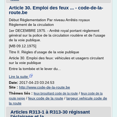
Article 30. Emploi des feux ... - code-de-la-
route.be
Début Règlementation Par niveau Arrêtés royaux
Règlement de la circulation
1er DECEMBRE 1975. - Arrêté royal portant règlement
général sur la police de la circulation routière et de l'usage
de la voie publique.
[MB 09.12.1975]
Titre II. Règles d'usage de la voie publique
Article 30. Emploi des feux: véhicules et usagers circulant
sur la voie publique
Entre la tombée et le lever du...
Lire la suite
Date:
2017-04-23 03:24:53
Site :
http://www.code-de-la-route.be
Thèmes liés :
/
feux brouillard code de la route
feux code de la
/
feux code de la route
/
largeur vehicule code de
route neige
la route
Articles R313-1 à R313-30 régissant
l'éclairage et la ...