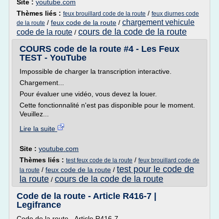
Site :
youtube.com
Thèmes liés :
/
feux brouillard code de la route
feux diurnes code
chargement vehicule
/
feux code de la route
/
de la route
cours de la code de la route
code de la route
/
COURS code de la route #4 - Les Feux
TEST - YouTube
Impossible de charger la transcription interactive.
Chargement...
Pour évaluer une vidéo, vous devez la louer.
Cette fonctionnalité n'est pas disponible pour le moment.
Veuillez...
Lire la suite
Site :
youtube.com
Thèmes liés :
/
test feux code de la route
feux brouillard code de
test pour le code de
/
feux code de la route
/
la route
la route
cours de la code de la route
/
Code de la route - Article R416-7 |
Legifrance
Code de la route - Article R416-7