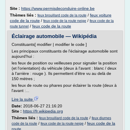
Site :
https://www.permisdeconduire-online.be
Thèmes liés :
/
feux voiture
feux brouillard code de la route
code de la route
/
/
feux code de la route neige
feux code de la
/
feux code de la route
route tunnel
Éclairage automobile — Wikipédia
Constituants[ modifier | modifier le code ]
Les principaux constituants de l'éclairage automobile sont
aujourd'hui :
les feux de position ou veilleuses pour signaler la position
(et l'orientation) du véhicule (deux à l'avant : blanc / deux
à l'arrière : rouge ). Ils permettent d'être vu au delà de
150 mètres ;
les feux de route ou phares pour éclairer la route (deux à
l'avant :...
Lire la suite
Date:
2018-06-27 21:16:20
Site :
https://fr.wikipedia.org
Thèmes liés :
/
feux brouillard code de la route
feux diurnes
/
/
feux code de la
code de la route
feux code de la route neige
route