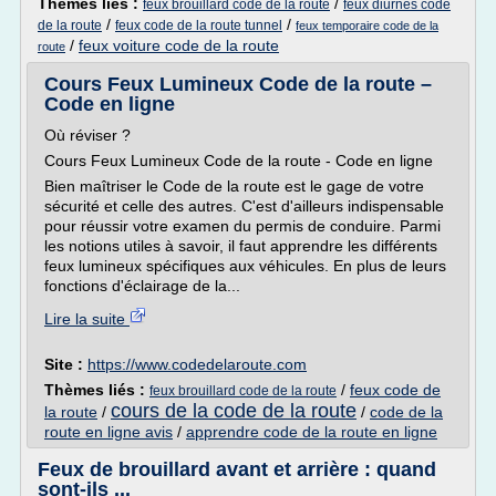
Thèmes liés :
/
feux brouillard code de la route
feux diurnes code
/
/
de la route
feux code de la route tunnel
feux temporaire code de la
/
feux voiture code de la route
route
Cours Feux Lumineux Code de la route –
Code en ligne
Où réviser ?
Cours Feux Lumineux Code de la route - Code en ligne
Bien maîtriser le Code de la route est le gage de votre
sécurité et celle des autres. C'est d'ailleurs indispensable
pour réussir votre examen du permis de conduire. Parmi
les notions utiles à savoir, il faut apprendre les différents
feux lumineux spécifiques aux véhicules. En plus de leurs
fonctions d'éclairage de la...
Lire la suite
Site :
https://www.codedelaroute.com
Thèmes liés :
/
feux code de
feux brouillard code de la route
cours de la code de la route
la route
/
/
code de la
route en ligne avis
/
apprendre code de la route en ligne
Feux de brouillard avant et arrière : quand
sont-ils ...