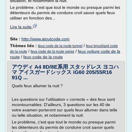
situation, et notamment la nuit.
Le problème, c'est que tout le monde ou presque parmi les
détenteurs du permis de conduire croit savoir quels feux
utiliser en fonction des...
Lire la suite
Site :
http://www.atoutcode.com
Thèmes liés :
/
feux code de la route tunnel
feux brouillard code
/
/
feux voiture code de la
de la route
feux code de la route neige
route
/
feux code de la route
アウディ A4 8D/8E系用 スタッドレス ヨコハ
マ アイスガードシックス iG60 205/55R16
91Q ...
Quels feux allumer la nuit ?
Les questions sur l'utilisation « correcte » des feux sont
incontournables. D'ailleurs, 3 questions sur les 40 de
votre examen porteront sur quels feux allumer dans telle
ou telle situation, et notamment la nuit.
Le problème, c'est que tout le monde ou presque parmi
les détenteurs du permis de conduire croit savoir quels