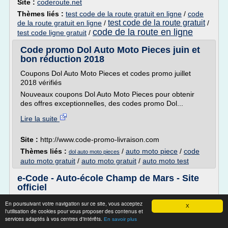
Site :
coderoute.net
Thèmes liés :
test code de la route gratuit en ligne
/
code
test code de la route gratuit
de la route gratuit en ligne
/
/
code de la route en ligne
test code ligne gratuit
/
Code promo Dol Auto Moto Pieces juin et
bon réduction 2018
Coupons Dol Auto Moto Pieces et codes promo juillet
2018 vérifiés
Nouveaux coupons Dol Auto Moto Pieces pour obtenir
des offres exceptionnelles, des codes promo Dol...
Lire la suite
Site :
http://www.code-promo-livraison.com
Thèmes liés :
/
auto moto piece
/
code
dol auto moto pieces
auto moto gratuit
/
auto moto gratuit
/
auto moto test
e-Code - Auto-école Champ de Mars - Site
officiel
e-code BATEAU
En poursuivant votre navigation sur ce site, vous acceptez
X
l'utilisation de cookies pour vous proposer des contenus et
Munissez-vous de vos identifiants personnels pour accéder
services adaptés à vos centres d'intérêts.
En savoir plus
aux tests.