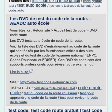
test code de la route gratuit
Thèmes liés :
/
code gratuit
test auto ecole
test
/
/
/
test
recherche test code de la route
code auto
Les DVD de test du code de la route. -
AEADC auto école
Vous êtes ici : Retour site > Accueil test de code > DVD
code route
Les DVD tests auto école de code de la route.
Voici la liste des DVD d'entraînement au code de la route
qui sont édités par les fournisseurs officiels des auto
écoles et du test de code de l'examen national ( ENPC,
Codes Rousseau et EDISER). Ces DVD de code sont des
supports professionels pour réviser votre examen du...
Lire la suite
Site :
http://www.test.code-a-domicile.com
code d auto
Thèmes liés :
/
code de la route rousseau dvd
ecole
/
test du code de la route rousseau
/
test pour
apprendre le code de la route
/
test pour reviser le code
de la route
test code: test code route gratuit | test code