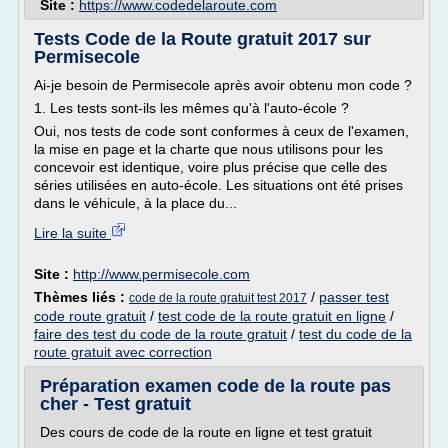
Site :
https://www.codedelaroute.com
Tests Code de la Route gratuit 2017 sur
Permisecole
Ai-je besoin de Permisecole après avoir obtenu mon code ?
1. Les tests sont-ils les mêmes qu'à l'auto-école ?
Oui, nos tests de code sont conformes à ceux de l'examen,
la mise en page et la charte que nous utilisons pour les
concevoir est identique, voire plus précise que celle des
séries utilisées en auto-école. Les situations ont été prises
dans le véhicule, à la place du...
Lire la suite
Site :
http://www.permisecole.com
Thèmes liés :
/
passer test
code de la route gratuit test 2017
code route gratuit
/
test code de la route gratuit en ligne
/
faire des test du code de la route gratuit
/
test du code de la
route gratuit avec correction
Préparation examen code de la route pas
cher - Test gratuit
Des cours de code de la route en ligne et test gratuit