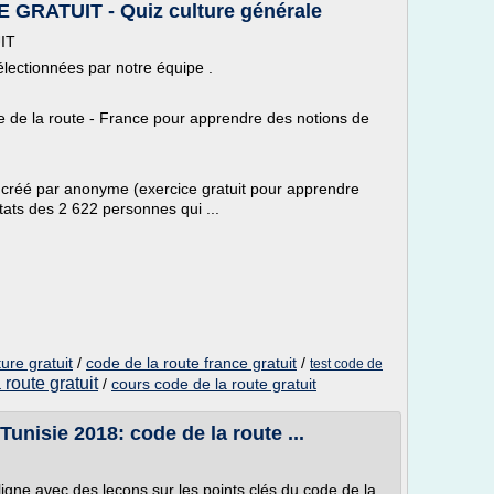
RATUIT - Quiz culture générale
IT
lectionnées par notre équipe .
de de la route - France pour apprendre des notions de
 créé par anonyme (exercice gratuit pour apprendre
tats des 2 622 personnes qui ...
ture gratuit
/
code de la route france gratuit
/
test code de
 route gratuit
/
cours code de la route gratuit
unisie 2018: code de la route ...
ligne avec des leçons sur les points clés du code de la