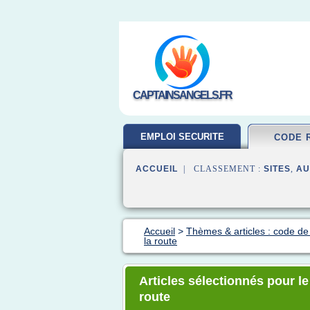
CAPTAINSANGELS.FR
EMPLOI SECURITE
CODE 
ACCUEIL
| CLASSEMENT :
SITES
,
AU
Accueil
>
Thèmes & articles : code de 
la route
Articles sélectionnés pour l
route