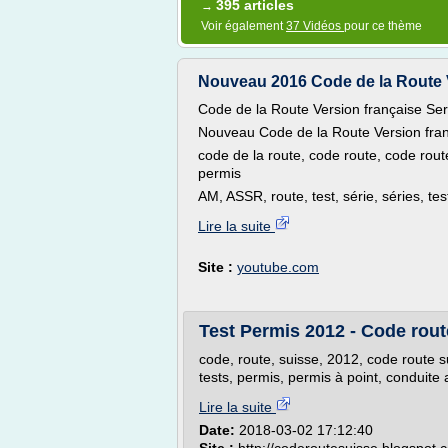
395 articles
→
Voir également
37 Vidéos
pour ce thème
Nouveau 2016 Code de la Route Ve
Code de la Route Version française Se
Nouveau Code de la Route Version fra
code de la route, code route, code rout
permis
AM, ASSR, route, test, série, séries, tes
Lire la suite
Site :
youtube.com
Test Permis 2012 - Code rout
code, route, suisse, 2012, code route su
tests, permis, permis à point, conduite
Lire la suite
Date:
2018-03-02 17:12:40