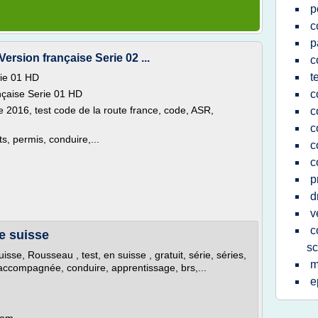
p
c
p
rsion française Serie 02 ...
c
t
rie 01 HD
nçaise Serie 01 HD
c
e 2016, test code de la route france, code, ASR,
c
c
ts, permis, conduire,...
c
c
p
d
v
c
e suisse
sc
isse, Rousseau , test, en suisse , gratuit, série, séries,
m
 accompagnée, conduire, apprentissage, brs,...
e