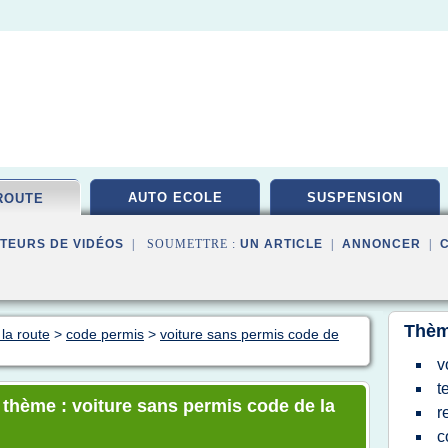
AUTO ECOLE
SUSPENSION
ROUTE
TEURS DE VIDÉOS
| SOUMETTRE :
UN ARTICLE
|
ANNONCER
|
Thèm
la route
>
code permis
>
voiture sans permis code de
v
t
e thème : voiture sans permis code de la
r
c