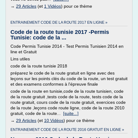
→
29 Articles
(et
1 Vidéos
) pour ce thème
ENTRAINEMENT CODE DE LA ROUTE 2017 EN LIGNE »
Code de la route tunisie 2017 -Permis
Tunisie: code de la ...
Code Permis Tunisie 2014 - Test Permis Tunisien 2014 en
line et Gratuit
Lins utiles
code de la route tunisie 2018
préparez le code de la route gratuit en ligne avec des
leçons sur les points clés du code de la route, un test gratuit
et des examens conformes à l'épreuve finale
code de la route en tunisie,code de la route tunisien, code
de la route gratuit ,tests code de la route, tests code de la
route gratuit, cours code de la route gratuit, exercices code
de la route ,leçons code route ligne, code de la route 2010
gratuit, code de la route...
[suite...]
→
29 Articles
(et
10 Vidéos
) pour ce thème
ENTRAINEMENT CODE DE LA ROUTE 2016 GRATUIT EN LIGNE »