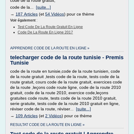
code de la route gratuit;
code de la...
[suite...]
→
187 Articles
(et
54 Vidéos
) pour ce thème
Voir également
:
Test Code De La Route Gratuit En Ligne
Code De La Route En Ligne 2017
APPRENDRE CODE DE LA ROUTE EN LIGNE »
telecharger code de la route tunisie - Premis
Tunisie
code de la route en tunisie,code de la route tunisien, code
de la route gratuit ,tests code de la route, tests code de la
route gratuit, cours code de la route gratuit, exercices code
de la route ,leçons code route ligne, code de la route 2010
gratuit, code de la route 2010, exercice code,leçons
gratuites code route, tests code de la route 2010 gratuit,
serie gratuite, tests code de la route 2010 gratuit en ligne,
réviser code de la route, réviser...
[suite...]
→
109 Articles
(et
2 Vidéos
) pour ce thème
RESULTAT CODE DE LA ROUTE EN LIGNE »