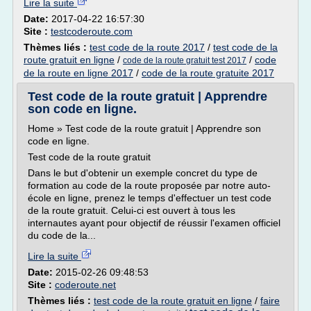
Lire la suite
Date:
2017-04-22 16:57:30
Site :
testcoderoute.com
Thèmes liés :
test code de la route 2017
/
test code de la
route gratuit en ligne
/
/
code
code de la route gratuit test 2017
de la route en ligne 2017
/
code de la route gratuite 2017
Test code de la route gratuit | Apprendre
son code en ligne.
Home » Test code de la route gratuit | Apprendre son
code en ligne.
Test code de la route gratuit
Dans le but d'obtenir un exemple concret du type de
formation au code de la route proposée par notre auto-
école en ligne, prenez le temps d'effectuer un test code
de la route gratuit. Celui-ci est ouvert à tous les
internautes ayant pour objectif de réussir l'examen officiel
du code de la...
Lire la suite
Date:
2015-02-26 09:48:53
Site :
coderoute.net
Thèmes liés :
test code de la route gratuit en ligne
/
faire