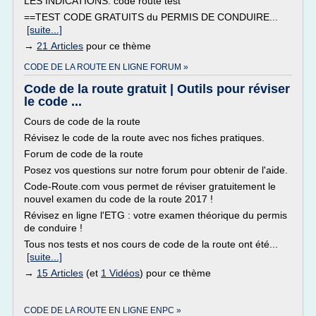
LES INDICATIONS. code route test
==TEST CODE GRATUITS du PERMIS DE CONDUIRE...
[suite...]
→
21 Articles
pour ce thème
CODE DE LA ROUTE EN LIGNE FORUM »
Code de la route gratuit | Outils pour réviser
le code ...
Cours de code de la route
Révisez le code de la route avec nos fiches pratiques.
Forum de code de la route
Posez vos questions sur notre forum pour obtenir de l'aide.
Code-Route.com vous permet de réviser gratuitement le
nouvel examen du code de la route 2017 !
Révisez en ligne l'ETG : votre examen théorique du permis
de conduire !
Tous nos tests et nos cours de code de la route ont été...
[suite...]
→
15 Articles
(et
1 Vidéos
) pour ce thème
CODE DE LA ROUTE EN LIGNE ENPC »