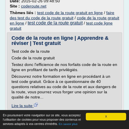
Date:
2015-02-26 09:48:50
Site :
coderoute.net
Thèmes liés :
test code de la route gratuit en ligne
/
faire
des test du code de la route gratuit
/
code de la route gratuit
test code de la route gratuit
en ligne
/
/
test code ligne
gratuit
Code de la route en ligne | Apprendre &
réviser | Test gratuit
Test code de la route
Code de la route gratuit
Testez donc l'efficience de nos forfaits code de la route en
ligne en profitant de tarifs privilégiés.
Découvrez notre formation en ligne en procédant à un
test code gratuit. Grâce à ce questionnaire de 40
questions relatives au code de la route et aux dangers de
la route, vous pourrez vous forger une opinion sur la
qualité de notre...
Lire la suite
En poursuivant votre navigation sur ce site, vous acceptez
X
Site :
permiscode.com
l'utilisation de cookies pour vous proposer des contenus et
services adaptés à vos centres d'intérêts.
Thèmes liés :
test code de la route gratuit en ligne
/
test
En savoir plus