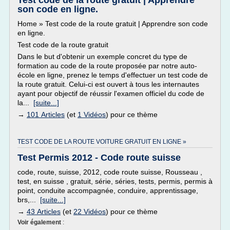
Test code de la route gratuit | Apprendre
son code en ligne.
Home » Test code de la route gratuit | Apprendre son code
en ligne.
Test code de la route gratuit
Dans le but d'obtenir un exemple concret du type de
formation au code de la route proposée par notre auto-
école en ligne, prenez le temps d'effectuer un test code de
la route gratuit. Celui-ci est ouvert à tous les internautes
ayant pour objectif de réussir l'examen officiel du code de
la...
[suite...]
→
101 Articles
(et
1 Vidéos
) pour ce thème
TEST CODE DE LA ROUTE VOITURE GRATUIT EN LIGNE »
Test Permis 2012 - Code route suisse
code, route, suisse, 2012, code route suisse, Rousseau ,
test, en suisse , gratuit, série, séries, tests, permis, permis à
point, conduite accompagnée, conduire, apprentissage,
brs,...
[suite...]
→
43 Articles
(et
22 Vidéos
) pour ce thème
Voir également
: