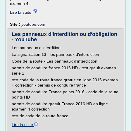
examen 4...
Lire la suite
Site :
youtube.com
Les panneaux d'interdition ou d'obligation
- YouTube
Les panneaux d'interdition
La signalisation 13 : les panneaux d'interdiction
Code de la route - Les panneaux d'interdiction
permis de conduire france 2016 HD - test grauit examen
serie 1
test code de la route france gratuit en ligne 2016 examen
+ correction - permis de conduire france
permis de conduire France points 2016 - code de la route
points HD
permis de conduire gratuit France 2016 HD en ligne
examen 4 correction
test de code de la route france...
Lire la suite