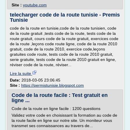
Site :
youtube.com
telecharger code de la route tunisie - Premis
Tunisie
code de la route en tunisie,code de la route tunisien, code
de la route gratuit ,tests code de la route, tests code de la
route gratuit, cours code de la route gratuit, exercices code
de la route ,leçons code route ligne, code de la route 2010
gratuit, code de la route 2010, exercice code,leçons
gratuites code route, tests code de la route 2010 gratuit,
serie gratuite, tests code de la route 2010 gratuit en ligne,
réviser code de la route, réviser...
Lire la suite
Date:
2018-03-05 23:06:45
Site :
https://permistunisie.blogspot.com
Code de la route facile : Test gratuit en
ligne ...
Code de la route en ligne facile : 1200 questions
Validez votre code en choisissant la formation au code de
la route facile en ligne sur notre site. Un moniteur vous
transmet ses connaissances au travers de...