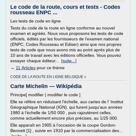
Le code de la route, cours et tests - Codes
rousseau ENPC ...
Les tests de code en ligne
Tests du code de la route en ligne conforme au nouvel
examen et agréés. Nous vous proposons les tests de code
officiels, édités par les fournisseurs de l'examen national
(ENPC, Codes Rousseau et Ediser) ainsi que nos propres
tests de code que nous avons mis au point après plus de
10 ans de travail avec les éditions officielles. Vous pouvez
essayer chaque éditeur...
[suite...]
→
11 Articles
pour ce thème
CODE DE LA ROUTE EN LIGNE BELGIQUE »
Carte Michelin — Wikipédia
Principe[ modifier | modifier le code ]
Elle se réfère en réduisant l'échelle, aux cartes de l' Institut
Géographique National (IGN), qui furent jusqu'aux années
1980 à l'échelle de 1/50 000 , puis rajoutèrent celles,
comme actuellement encore plus précises, au 1/25 000.
Elle apparaît en 1905 à l'occasion de la coupe Gordon-
Bennett [1] , suivie en 1910 par la commercialisation des...