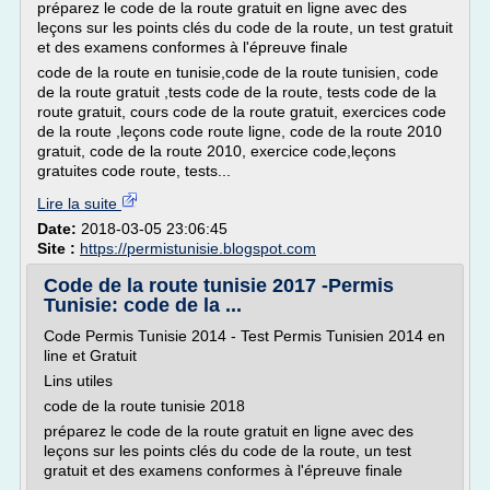
préparez le code de la route gratuit en ligne avec des
leçons sur les points clés du code de la route, un test gratuit
et des examens conformes à l'épreuve finale
code de la route en tunisie,code de la route tunisien, code
de la route gratuit ,tests code de la route, tests code de la
route gratuit, cours code de la route gratuit, exercices code
de la route ,leçons code route ligne, code de la route 2010
gratuit, code de la route 2010, exercice code,leçons
gratuites code route, tests...
Lire la suite
Date:
2018-03-05 23:06:45
Site :
https://permistunisie.blogspot.com
Code de la route tunisie 2017 -Permis
Tunisie: code de la ...
Code Permis Tunisie 2014 - Test Permis Tunisien 2014 en
line et Gratuit
Lins utiles
code de la route tunisie 2018
préparez le code de la route gratuit en ligne avec des
leçons sur les points clés du code de la route, un test
gratuit et des examens conformes à l'épreuve finale