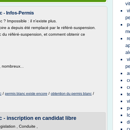
vi
v
 - Infos-Permis
pe
? Impossible : il n'existe plus.
p
oire a depuis été remplacé par le référé-suspension.
m
nc du référé-suspension, et comment obtenir ce
r
ap
al
v
t, nombreux...
pe
a
c
c
c
/
/
/
permis blanc existe encore
obtention du permis blanc
t
v
p
l
 - inscription en candidat libre
d
islation , Conduite ,
c