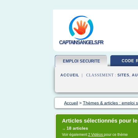
CAPTAINSANGELS.FR
CODE 
EMPLOI SECURITE
ACCUEIL
| CLASSEMENT :
SITES
,
AU
Accueil
>
Thèmes & articles : emploi s
Articles sélectionnés pour l
18 articles
→
Voir également
2 Vidéos
pour ce thème