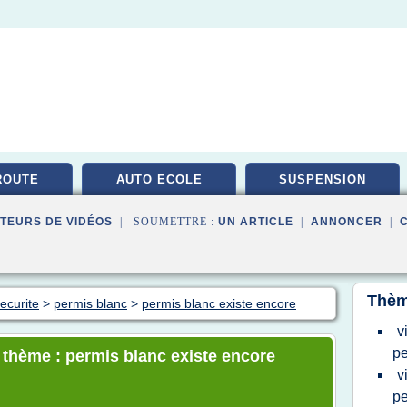
ROUTE
AUTO ECOLE
SUSPENSION
TEURS DE VIDÉOS
| SOUMETTRE :
UN ARTICLE
|
ANNONCER
|
Thèm
ecurite
>
permis blanc
>
permis blanc existe encore
v
pe
e thème : permis blanc existe encore
v
pe