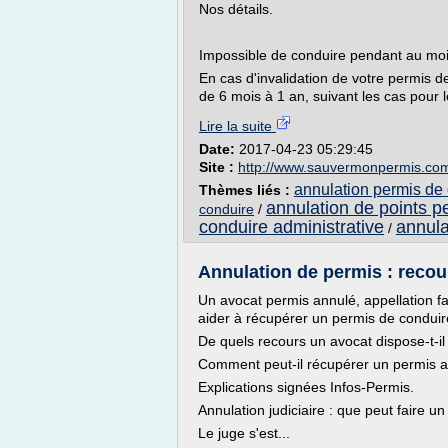
Nos détails.
Impossible de conduire pendant au mo
En cas d'invalidation de votre permis d
de 6 mois à 1 an, suivant les cas pour le
Lire la suite
Date:
2017-04-23 05:29:45
Site :
http://www.sauvermonpermis.co
annulation permis de
Thèmes liés :
annulation de points p
conduire
/
conduire administrative
annula
/
Annulation de permis : recour
Un avocat permis annulé, appellation fam
aider à récupérer un permis de conduir
De quels recours un avocat dispose-t-il 
Comment peut-il récupérer un permis a
Explications signées Infos-Permis.
Annulation judiciaire : que peut faire u
Le juge s'est...