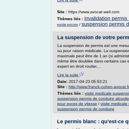
Lire la suite
Site :
https://www.avocat-weil.com
invalidation permis
Thèmes liés :
suspension permis d
/
existe encore
La suspension de votre permis
La suspension de permis est une mesur
ou pour raison médicale. La suspension 
maximale peut être de 1 an (si administr
même être doublée dans certains cas 
expert en droit routier,...
Lire la suite
Date:
2017-04-23 05:53:21
Site :
http://www.franck-cohen-avocat.f
Thèmes liés :
visite medicale suspens
suspension permis de conduire alcool
pour exces de vitesse
/
visite medicale
suspension permis de conduire
Le permis blanc : qu’est-ce qu