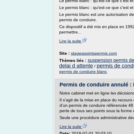
Le permis blanc : qu'est-ce que c'est et
Le permis blanc : qu'est-ce que c'est et
Le permis blanc est une autorisation de 
permis de conduire.
Ce dispositif a été mis en place en 199
permettre...
Lire la suite
Site :
stagespointspermis.com
suspension permis de 
Thèmes liés :
delai d attente
permis de cond
/
permis de conduire blanc
Permis de conduire annulé :
Notre cabinet met en ligne les décisio
Il s'agit de la mise en place du recours 
d'un permis de conduire référencée 48 SI
perte de tous ses points sous la forme d
Seule une procédure administrative deva
Lire la suite
Date:
2018-07-01 20:03:10