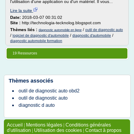
l'utilisation d'une application ou d'un matériel. Il vous...
Lire la suite
Date:
2018-03-07 00:31:02
Site :
http://technologia-tecknolog.blogspot.com
Thèmes liés :
/
outil de diagnostic auto
diagnostic automobile en ligne
/
/
/
logiciel de diagnostic d'automobile
diagnostic d'automobile
diagnostic automobile formation
19 Ressources
Thèmes associés
outil de diagnostic auto obd2
outil de diagnostic auto
diagnostic d auto
Accueil
|
Mentions légales
|
Conditions générales
d'utilisation
|
Utilisation des cookies
|
Contact à propos