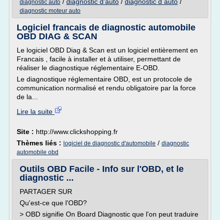
/
diagnostic d'auto
/
diagnostic d auto
/
diagnostic auto
diagnostic moteur auto
Logiciel francais de diagnostic automobile
OBD DIAG & SCAN
Le logiciel OBD Diag & Scan est un logiciel entièrement en
Francais , facile à installer et à utiliser, permettant de
réaliser le diagnostique réglementaire E-OBD.
Le diagnostique réglementaire OBD, est un protocole de
communication normalisé et rendu obligatoire par la force
de la...
Lire la suite
Site :
http://www.clickshopping.fr
Thèmes liés :
/
logiciel de diagnostic d'automobile
diagnostic
automobile obd
Outils OBD Facile - Info sur l'OBD, et le
diagnostic ...
PARTAGER SUR
Qu'est-ce que l'OBD?
> OBD signifie On Board Diagnostic que l'on peut traduire