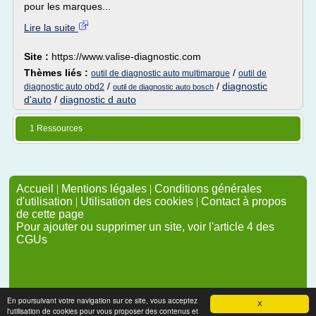
pour les marques...
Lire la suite
Site :
https://www.valise-diagnostic.com
Thèmes liés :
/
outil de diagnostic auto multimarque
outil de
/
/
diagnostic
diagnostic auto obd2
outil de diagnostic auto bosch
d'auto
/
diagnostic d auto
1 Ressources
Accueil
|
Mentions légales
|
Conditions générales
d'utilisation
|
Utilisation des cookies
|
Contact à propos
de cette page
Pour ajouter ou supprimer un site, voir l'article 4 des
CGUs
En poursuivant votre navigation sur ce site, vous acceptez
X
l'utilisation de cookies pour vous proposer des contenus et