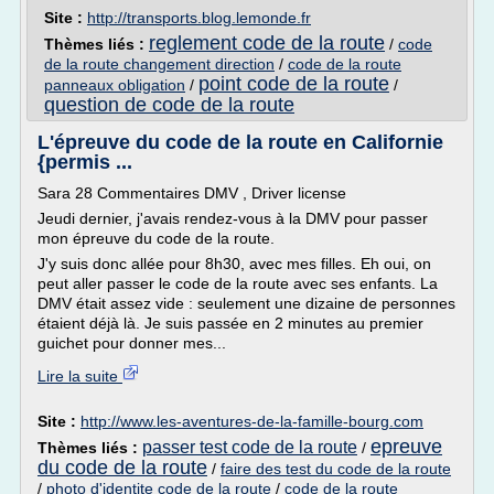
Site :
http://transports.blog.lemonde.fr
reglement code de la route
Thèmes liés :
/
code
de la route changement direction
/
code de la route
point code de la route
panneaux obligation
/
/
question de code de la route
L'épreuve du code de la route en Californie
{permis ...
Sara 28 Commentaires DMV , Driver license
Jeudi dernier, j'avais rendez-vous à la DMV pour passer
mon épreuve du code de la route.
J'y suis donc allée pour 8h30, avec mes filles. Eh oui, on
peut aller passer le code de la route avec ses enfants. La
DMV était assez vide : seulement une dizaine de personnes
étaient déjà là. Je suis passée en 2 minutes au premier
guichet pour donner mes...
Lire la suite
Site :
http://www.les-aventures-de-la-famille-bourg.com
epreuve
passer test code de la route
Thèmes liés :
/
du code de la route
/
faire des test du code de la route
/
photo d'identite code de la route
/
code de la route