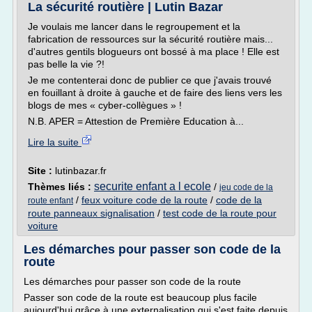
La sécurité routière | Lutin Bazar
Je voulais me lancer dans le regroupement et la
fabrication de ressources sur la sécurité routière mais...
d'autres gentils blogueurs ont bossé à ma place ! Elle est
pas belle la vie ?!
Je me contenterai donc de publier ce que j'avais trouvé
en fouillant à droite à gauche et de faire des liens vers les
blogs de mes « cyber-collègues » !
N.B. APER = Attestion de Première Education à...
Lire la suite
Site :
lutinbazar.fr
securite enfant a l ecole
Thèmes liés :
/
jeu code de la
/
feux voiture code de la route
/
code de la
route enfant
route panneaux signalisation
/
test code de la route pour
voiture
Les démarches pour passer son code de la
route
Les démarches pour passer son code de la route
Passer son code de la route est beaucoup plus facile
aujourd'hui grâce à une externalisation qui s'est faite depuis