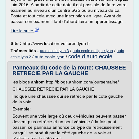
juin 2016. A partir de cette date il est possible de faire votre
examen au niveau d'un centre SGS ou au niveau de La
Poste et tout cela avec une inscription en ligne. Avant de
passer son examen il faut d'abord faire un apprentissage...
Lire la suite
Site :
http://www.location-voitures-lyon.fr
Thèmes liés :
/
/
auto ecole lyon 3
auto ecole en ligne lyon
auto
code d auto ecole
/
auto ecole lyon
/
ecole lyon 2
Panneaux du code de la route: CHAUSSEE
RETRECIE PAR LA GAUCHE
les blogs anirom http://blogs.anirom.com/joursemaine/
CHAUSSEE RETRECIE PAR LA GAUCHE
Indique une chaussée qui se rétrécie par le côté gauche
de la voie.
Exemple:
Souvent une voie large où deux véhicules peuvent passer
devient plus rétrécie et un seul véhicule à la fois peut
passer, ce panneau annonce ce type de rétrécissement
lorsqu'il se produit par le côté gauche de la voie et
n'affecte pas le côté droit.