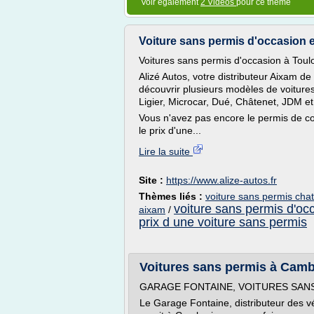
Voir également
2 Vidéos
pour ce thème
Voiture sans permis d'occasion e
Voitures sans permis d'occasion à Tou
Alizé Autos, votre distributeur Aixam 
découvrir plusieurs modèles de voiture
Ligier, Microcar, Dué, Châtenet, JDM et 
Vous n'avez pas encore le permis de c
le prix d'une...
Lire la suite
Site :
https://www.alize-autos.fr
Thèmes liés :
voiture sans permis cha
voiture sans permis d'oc
aixam
/
prix d une voiture sans permis
Voitures sans permis à Camb
GARAGE FONTAINE, VOITURES SANS
Le Garage Fontaine, distributeur des v