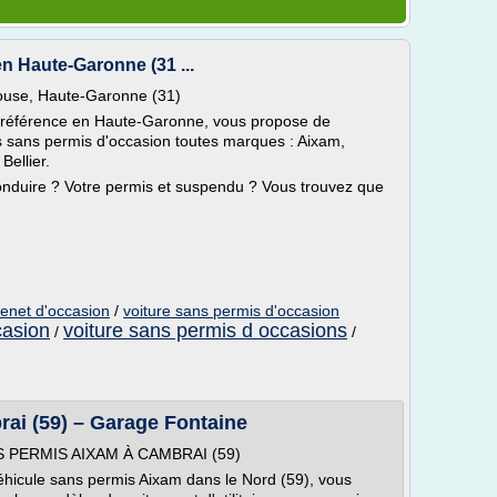
n Haute-Garonne (31 ...
louse, Haute-Garonne (31)
de référence en Haute-Garonne, vous propose de
s sans permis d'occasion toutes marques : Aixam,
Bellier.
onduire ? Votre permis et suspendu ? Vous trouvez que
tenet d'occasion
/
voiture sans permis d'occasion
casion
voiture sans permis d occasions
/
/
rai (59) – Garage Fontaine
 PERMIS AIXAM À CAMBRAI (59)
éhicule sans permis Aixam dans le Nord (59), vous