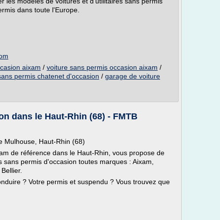
r les modèles de voitures et d'utilitaires sans permis
rmis dans toute l'Europe.
com
ccasion aixam
/
voiture sans permis occasion aixam
/
 sans permis chatenet d'occasion
/
garage de voiture
on dans le Haut-Rhin (68) - FMTB
de Mulhouse, Haut-Rhin (68)
xam de référence dans le Haut-Rhin, vous propose de
es sans permis d'occasion toutes marques : Aixam,
Bellier.
onduire ? Votre permis et suspendu ? Vous trouvez que