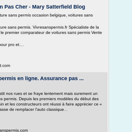
 Pas Cher - Mary Satterfield Blog
iture sans permis occasion belgique, voitures sans
ture sans permis. Vivresanspermis.fr Spécialiste de la
r le premier comparateur de voitures sans permis Vente
ur pro et....
ot.com
permis en ligne. Assurance pas ...
it nos rues et se fraye lentement mais surement un
ans permis. Depuis les premiers modèles du début des
in et les constructeurs ont réussi à faire apprécier ce «
asse de remplacer l'auto classique...
esanspermis.com