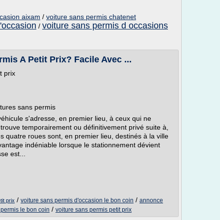
ccasion aixam
/
voiture sans permis chatenet
d'occasion
voiture sans permis d occasions
/
is A Petit Prix? Facile Avec ...
t prix
itures sans permis
éhicule s'adresse, en premier lieu, à ceux qui ne
trouve temporairement ou définitivement privé suite à,
 quatre roues sont, en premier lieu, destinés à la ville
n avantage indéniable lorsque le stationnement dévient
se est...
/
/
voiture sans permis d'occasion le bon coin
annonce
it prix
/
 permis le bon coin
voiture sans permis petit prix