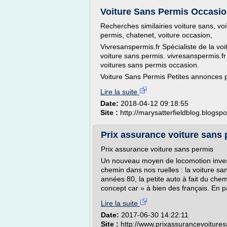
Voiture Sans Permis Occasion
Recherches similairies voiture sans, vo
permis, chatenet, voiture occasion,
Vivresanspermis.fr Spécialiste de la voi
voiture sans permis. vivresanspermis.f
voitures sans permis occasion.
Voiture Sans Permis Petites annonces po
Lire la suite
Date:
2018-04-12 09:18:55
Site :
http://marysatterfieldblog.blogsp
Prix assurance voiture sans 
Prix assurance voiture sans permis
Un nouveau moyen de locomotion invest
chemin dans nos ruelles : la voiture s
années 80, la petite auto à fait du chem
concept car » à bien des français. En p
Lire la suite
Date:
2017-06-30 14:22:11
Site :
http://www.prixassurancevoitur