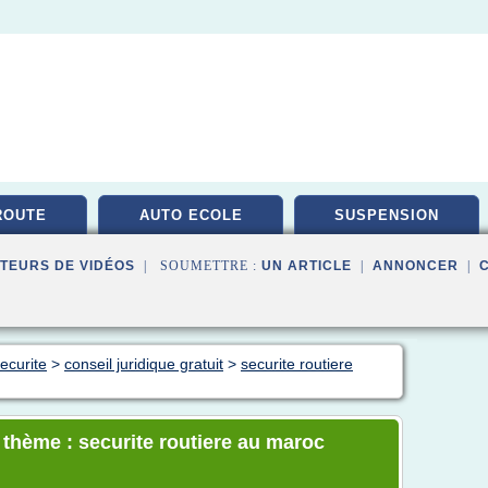
ROUTE
AUTO ECOLE
SUSPENSION
TEURS DE VIDÉOS
| SOUMETTRE :
UN ARTICLE
|
ANNONCER
|
ecurite
>
conseil juridique gratuit
>
securite routiere
 thème : securite routiere au maroc