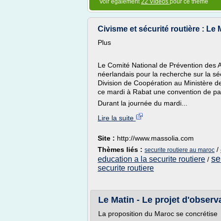
Voir également
22 Vidéos
pour ce thème
Civisme et sécurité routière : Le 
Plus
Le Comité National de Prévention des Ac
néerlandais pour la recherche sur la sé
Division de Coopération au Ministère d
ce mardi à Rabat une convention de part
Durant la journée du mardi...
Lire la suite
Site :
http://www.massolia.com
Thèmes liés :
/
securite routiere au maroc
se
education a la securite routiere
/
securite routiere
Le Matin - Le projet d'observat
La proposition du Maroc se concrétise