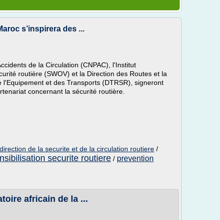
Maroc s’inspirera des ...
cidents de la Circulation (CNPAC), l'Institut
curité routière (SWOV) et la Direction des Routes et la
e l'Equipement et des Transports (DTRSR), signeront
enariat concernant la sécurité routière.
direction de la securite et de la circulation routiere
/
nsibilisation securite routiere
prevention
/
oire africain de la ...