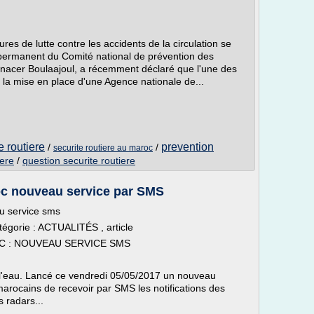
 de lutte contre les accidents de la circulation se
 permanent du Comité national de prévention des
enacer Boulaajoul, a récemment déclaré que l'une des
 la mise en place d'une Agence nationale de...
e routiere
prevention
/
/
securite routiere au maroc
iere
/
question securite routiere
roc nouveau service par SMS
au service sms
tégorie : ACTUALITÉS , article
C : NOUVEAU SERVICE SMS
de l'eau. Lancé ce vendredi 05/05/2017 un nouveau
marocains de recevoir par SMS les notifications des
s radars...