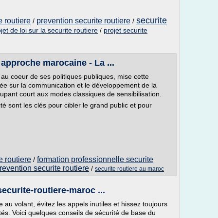
securite
e routiere
prevention securite routiere
/
/
jet de loi sur la securite routiere
/
projet securite
e approche marocaine - La ...
e au coeur de ses politiques publiques, mise cette
sée sur la communication et le développement de la
oupant court aux modes classiques de sensibilisation.
té sont les clés pour cibler le grand public et pour
e routiere
formation professionnelle securite
/
revention securite routiere
/
securite routiere au maroc
ecurite-routiere-maroc ...
e au volant, évitez les appels inutiles et hissez toujours
rités. Voici quelques conseils de sécurité de base du