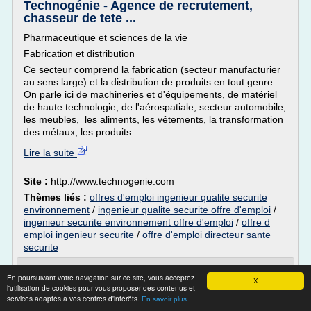
Technogénie - Agence de recrutement,
chasseur de tete ...
Pharmaceutique et sciences de la vie
Fabrication et distribution
Ce secteur comprend la fabrication (secteur manufacturier
au sens large) et la distribution de produits en tout genre.
On parle ici de machineries et d'équipements, de matériel
de haute technologie, de l'aérospatiale, secteur automobile,
les meubles, les aliments, les vêtements, la transformation
des métaux, les produits...
Lire la suite
Site :
http://www.technogenie.com
Thèmes liés :
offres d'emploi ingenieur qualite securite
environnement
/
ingenieur qualite securite offre d'emploi
/
ingenieur securite environnement offre d'emploi
/
offre d
emploi ingenieur securite
/
offre d'emploi directeur sante
securite
Le recrutement | Ville de Marseille
En poursuivant votre navigation sur ce site, vous acceptez
X
l'utilisation de cookies pour vous proposer des contenus et
Réf : P_201804_01487_VDM - Téléchargez l'offre (pdf)
services adaptés à vos centres d'intérêts.
En savoir plus
Sous l'autorité du Responsable de Service, vous assurez