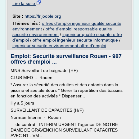
Lire la suite
Site :
https://fr.jooble.org
Thèmes liés :
offres d'emploi ingenieur qualite securite
environnement
/
offre d'emploi responsable qualite
securite environnement
/
ingenieur qualite securite offre
d'emploi
/
offre emploi ingenieur securite informatique
/
ingenieur securite environnement offre d'emploi
Emploi: Securité surveillance Rouen - 987
offres d’emploi ...
MNS Surveillant de baignade (HF)
CLUB MED - Rouen
* Assurer la sécurité des adultes et des enfants dans la
piscine et ses alentours * Gérer la répartition des bassins
en fonction des activités * Dispenser...
il y a 5 jours
SURVEILLANT DE CAPACITES (H/F)
Norman Interim - Rouen
...de contrat : INTERIM URGENT l'agence DE NOTRE
DAME DE GRAVENCHON SURVEILLANT CAPACITES
AVEC N1 - VM -...