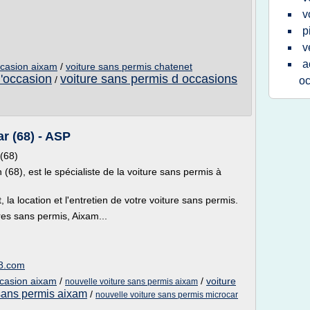
v
p
v
a
ccasion aixam
/
voiture sans permis chatenet
d'occasion
voiture sans permis d occasions
/
oc
r (68) - ASP
(68)
 (68), est le spécialiste de la voiture sans permis à
la location et l'entretien de votre voiture sans permis.
es sans permis, Aixam...
68.com
ccasion aixam
/
/
voiture
nouvelle voiture sans permis aixam
 sans permis aixam
/
nouvelle voiture sans permis microcar