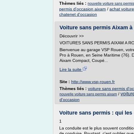
Thèmes liés :
nouvelle voiture sans permis 
permis d'occasion aixam
/
achat voitur
chatenet d'occasion
Voiture sans permis Aixam à
Découvrir >>
VOITURES SANS PERMIS AIXAM A RO
Bienvenue au garage VSP Rouen, votre
Pro à Rouen, en Seine Maritime (76). 
Aixam Compact, Coupé...
Lire la suite
Site :
http://www.vsp-rouen.fr
Thèmes liés :
voiture sans permis d'o
voitur
/
nouvelle voiture sans permis aixam
d'occasion
Voiture sans permis : qui les
1
La conduite est le plus souvent conditi
de conduire. Pourtant, c'est oublier q