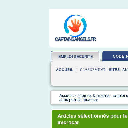
CAPTAINSANGELS.FR
CODE 
EMPLOI SECURITE
ACCUEIL
| CLASSEMENT :
SITES
,
AU
Accueil
>
Thèmes & articles : emploi s
sans permis microcar
Articles sélectionnés pour l
microcar