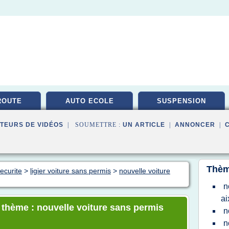
ROUTE
AUTO ECOLE
SUSPENSION
TEURS DE VIDÉOS
| SOUMETTRE :
UN ARTICLE
|
ANNONCER
|
Thèm
ecurite
>
ligier voiture sans permis
>
nouvelle voiture
n
a
e thème : nouvelle voiture sans permis
n
n