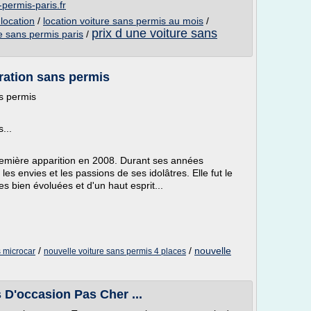
-permis-paris.fr
 location
/
location voiture sans permis au mois
/
prix d une voiture sans
e sans permis paris
/
ration sans permis
s permis
...
remière apparition en 2008. Durant ses années
 les envies et les passions de ses idolâtres. Elle fut le
s bien évoluées et d'un haut esprit...
/
/
nouvelle
s microcar
nouvelle voiture sans permis 4 places
 D'occasion Pas Cher ...