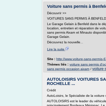
Voiture sans permis à Benfel
Découvrir >>
VOITURES SANS PERMIS À BENFELD 
Le Garage Gelain à Benfeld dans le dép
location, entretien et réparation de vo
sans permis Aixam et Minauto disponible
Garage Gelain.
Découvrez la nouvelle...
Lire la suite
Site :
http://www.voiture-sans-permis-
Thèmes liés :
voiture sans permis d'o
voiture
sans permis occasion aixam
/
AUTOLOISIRS VOITURES SA
ROCHELLE ...
Crédit
AutoLoisirs, le Spécialiste de la voiture
AUTOLOISIRS est le leader du véhicule
principalement Bordeaux Mérignac, Le m