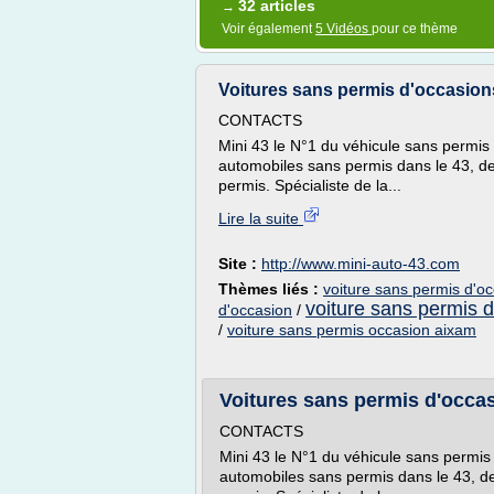
32 articles
→
Voir également
5 Vidéos
pour ce thème
Voitures sans permis d'occasions 
CONTACTS
Mini 43 le N°1 du véhicule sans permis 
automobiles sans permis dans le 43, de l
permis. Spécialiste de la...
Lire la suite
Site :
http://www.mini-auto-43.com
Thèmes liés :
voiture sans permis d'o
voiture sans permis 
d'occasion
/
/
voiture sans permis occasion aixam
Voitures sans permis d'occasi
CONTACTS
Mini 43 le N°1 du véhicule sans permis
automobiles sans permis dans le 43, de l