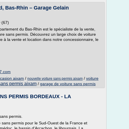
d, Bas-Rhin – Garage Gelain
(67)
artement du Bas-Rhin est le spécialiste de la vente,
iture sans permis. Découvrez un large choix de voiture
 à la vente et location dans notre concessionnaire, le
67.com
ccasion aixam
/
/
voiture
nouvelle voiture sans permis aixam
 sans permis aixam
/
garage de voiture sans permis
NS PERMIS BORDEAUX - LA
 sans permis.
 sans permis pour le Sud-Ouest de la France et
édoc, le bassin d'Arcachon, le libournais, La