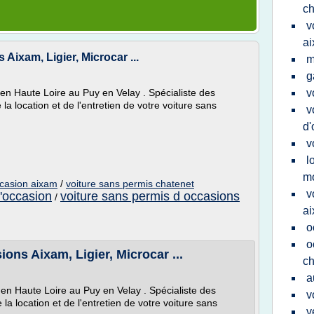
ch
v
a
Aixam, Ligier, Microcar ...
m
g
en Haute Loire au Puy en Velay . Spécialiste des
v
a location et de l'entretien de votre voiture sans
v
d'
v
l
m
ccasion aixam
/
voiture sans permis chatenet
v
d'occasion
voiture sans permis d occasions
/
a
o
o
ons Aixam, Ligier, Microcar ...
ch
a
 en Haute Loire au Puy en Velay . Spécialiste des
v
a location et de l'entretien de votre voiture sans
v