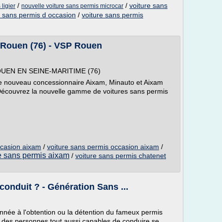
/
/
voiture sans
ligier
nouvelle voiture sans permis microcar
e sans permis d occasion
/
voiture sans permis
 Rouen (76) - VSP Rouen
UEN EN SEINE-MARITIME (76)
 nouveau concessionnaire Aixam, Minauto et Aixam
Découvrez la nouvelle gamme de voitures sans permis
ccasion aixam
/
voiture sans permis occasion aixam
/
e sans permis aixam
/
voiture sans permis chatenet
 conduit ? - Génération Sans ...
onnée à l'obtention ou la détention du fameux permis
ue des personnes tout aussi capables de conduire se