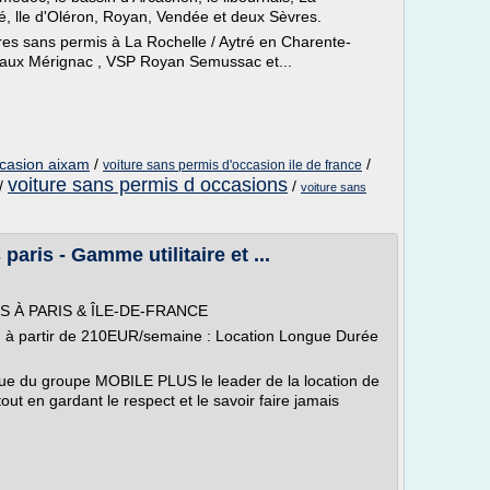
é, lle d'Oléron, Royan, Vendée et deux Sèvres.
res sans permis à La Rochelle / Aytré en Charente-
eaux Mérignac , VSP Royan Semussac et...
ccasion aixam
/
/
voiture sans permis d'occasion ile de france
voiture sans permis d occasions
/
/
voiture sans
aris - Gamme utilitaire et ...
 À PARIS & ÎLE-DE-FRANCE
n à partir de 210EUR/semaine : Location Longue Durée
ue du groupe MOBILE PLUS le leader de la location de
t en gardant le respect et le savoir faire jamais