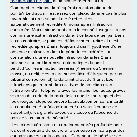
recuperation de point
ou la simple re-créditation.
Comment fonctionne la récupération automatique de
points? Le dispositif est assez complexe: dans le cas le plus
favorable, si un seul point a été retiré, il est
automatiquement recrédité 6 moins après l'infraction
constatée. Mais uniquement dans le cas où l'usager n'a pas
commis une autre infraction durant ce laps de temps. Dans
le cas contraire, le point est définitivement retiré et n'est
recrédité qu'après 2 ans, toujours dans l'hypothèse d'une
absence d'infraction dans la période considérée. La
constatation d'une nouvelle infraction dans les 2 ans
rallonge d'autant la remise automatique du point
perdu.Pour les infraction sévéres (4 èeme ou 5 èeme
classe, ou délit, c'est à dire susceptible d'êtrejugée par un
tribunal correctionnel) le délai initial est de 3 ans. Les
infractions qui entrent dans ce type de sanctions sont:
l'utilisation d'un téléphone avec les mains, les fautes graves
vis à vis du code de la route telles que le non respect des
feux rouges, stops ou encore la circulation en sens interdit,
la conduite en état (alcoolique et / ou sous l'emprise de
stupéfiant), les grands excès de vitesse ou l'absence du
port de la ceinture de sécurité
Il est alors intéressant et certainement très profitable pour
les contrevenants de suivre une sérieuse remise à jour des
connaissances sur la conduite. Cependant le bénéfice de